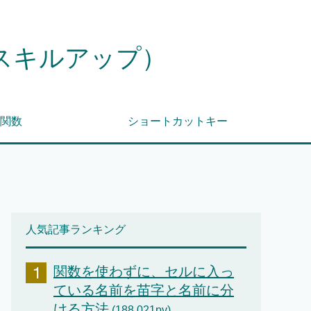
作スキルアップ）
関数
ショートカットキー
人気記事ランキング
関数を使わずに、セルに入っ
ている名前を苗字と名前に分
ける方法
(188,021pv)