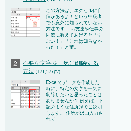
この方法は、エクセルに自
信があるよ！という中級者
でも意外に知られていない
方法です。 お友達や仕事の
同僚に教えてあげると「す
ごい！」「これは知らなか
った！」と驚...
不要な文字を一気に削除する
方法
(121,527pv)
Excelでデータを作成した
時に、特定の文字を一気に
削除したいと思ったことは
ありませんか？ 例えば、下
記のような住所録でご説明
します。 住所が沢山入力さ
れて...