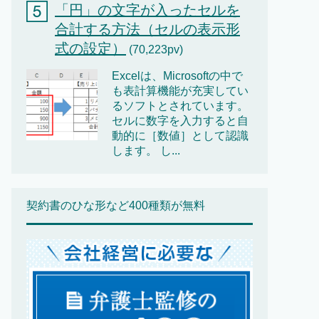
「円」の文字が入ったセルを
合計する方法（セルの表示形
式の設定）
(70,223pv)
Excelは、Microsoftの中で
も表計算機能が充実してい
るソフトとされています。
セルに数字を入力すると自
動的に［数値］として認識
します。 し...
契約書のひな形など400種類が無料