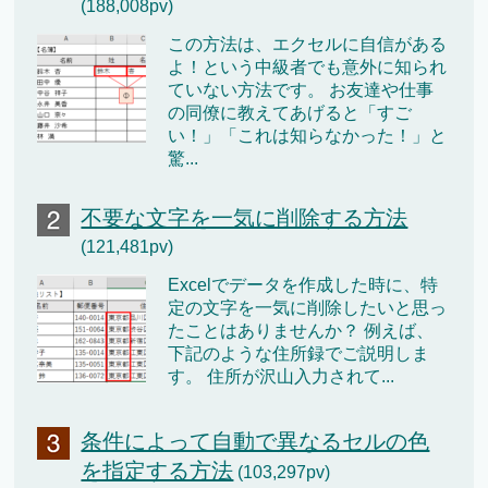
(188,008pv)
この方法は、エクセルに自信がある
よ！という中級者でも意外に知られ
ていない方法です。 お友達や仕事
の同僚に教えてあげると「すご
い！」「これは知らなかった！」と
驚...
不要な文字を一気に削除する方法
(121,481pv)
Excelでデータを作成した時に、特
定の文字を一気に削除したいと思っ
たことはありませんか？ 例えば、
下記のような住所録でご説明しま
す。 住所が沢山入力されて...
条件によって自動で異なるセルの色
を指定する方法
(103,297pv)